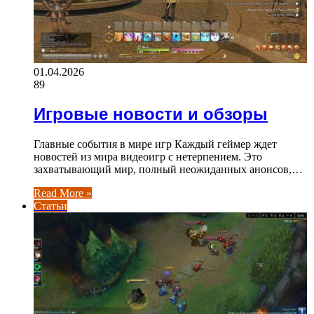
01.04.2026
89
Игровые новости и обзоры
Главные события в мире игр Каждый геймер ждет
новостей из мира видеоигр с нетерпением. Это
захватывающий мир, полный неожиданных анонсов,…
Read More »
Статьи