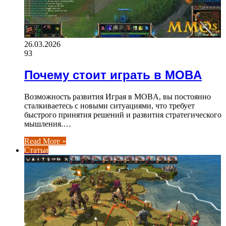
26.03.2026
93
Почему стоит играть в MOBA
Возможность развития Играя в MOBA, вы постоянно
сталкиваетесь с новыми ситуациями, что требует
быстрого принятия решений и развития стратегического
мышления.…
Read More »
Статьи