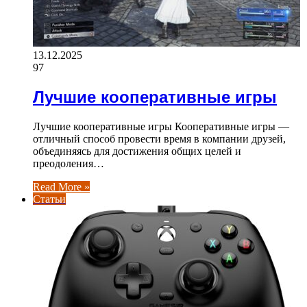
13.12.2025
97
Лучшие кооперативные игры
Лучшие кооперативные игры Кооперативные игры —
отличный способ провести время в компании друзей,
объединяясь для достижения общих целей и
преодоления…
Read More »
Статьи