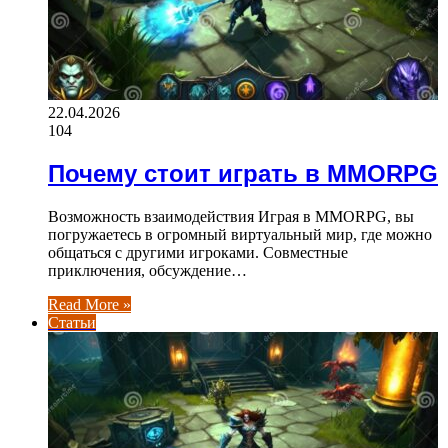
22.04.2026
104
Почему стоит играть в MMORPG
Возможность взаимодействия Играя в MMORPG, вы
погружаетесь в огромный виртуальный мир, где можно
общаться с другими игроками. Совместные
приключения, обсуждение…
Read More »
Статьи