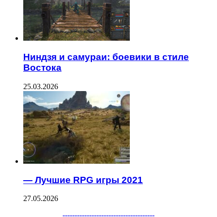
Ниндзя и самураи: боевики в стиле
Востока
25.03.2026
— Лучшие RPG игры 2021
27.05.2026
--------------------------------------