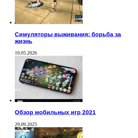
Симуляторы выживания: борьба за
жизнь
19.05.2026
Обзор мобильных игр 2021
29.09.2025