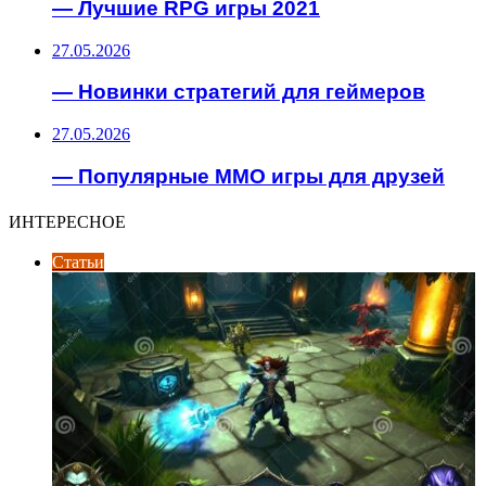
— Лучшие RPG игры 2021
27.05.2026
— Новинки стратегий для геймеров
27.05.2026
— Популярные MMO игры для друзей
ИНТЕРЕСНОЕ
Статьи