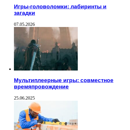
Игры-головоломки: лабиринты и
загадки
07.05.2026
Мультиплеерные игры: совместное
времяпровождение
25.06.2025