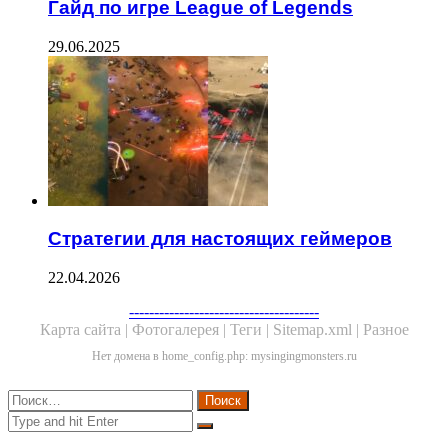
Гайд по игре League of Legends
29.06.2025
Стратегии для настоящих геймеров
22.04.2026
Facebook
Twitter
WhatsApp
Telegram
--------------------------------------
Карта сайта |
Фотогалерея |
Теги |
Sitemap.xml |
Разное
Нет домена в home_config.php: mysingingmonsters.ru
Close
Найти:
Close
Search
for