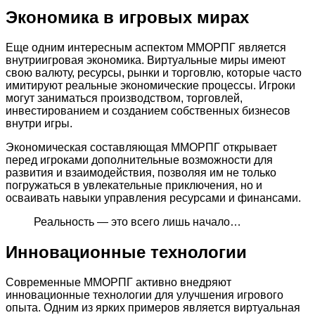
Экономика в игровых мирах
Еще одним интересным аспектом ММОРПГ является
внутриигровая экономика. Виртуальные миры имеют
свою валюту, ресурсы, рынки и торговлю, которые часто
имитируют реальные экономические процессы. Игроки
могут заниматься производством, торговлей,
инвестированием и созданием собственных бизнесов
внутри игры.
Экономическая составляющая ММОРПГ открывает
перед игроками дополнительные возможности для
развития и взаимодействия, позволяя им не только
погружаться в увлекательные приключения, но и
осваивать навыки управления ресурсами и финансами.
Реальность — это всего лишь начало…
Инновационные технологии
Современные ММОРПГ активно внедряют
инновационные технологии для улучшения игрового
опыта. Одним из ярких примеров является виртуальная