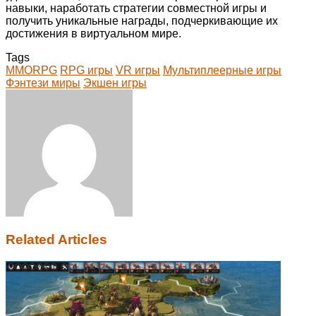
навыки, наработать стратегии совместной игры и
получить уникальные награды, подчеркивающие их
достижения в виртуальном мире.
Tags
MMORPG
RPG игры
VR игры
Мультиплеерные игры
Фэнтези миры
Экшен игры
Facebook
Twitter
LinkedIn
Tumblr
Pinterest
Reddit
VKontakte
Odnoklassniki
Skype
WhatsApp
Telegram
Viber
Share
Print
via
Email
Related Articles