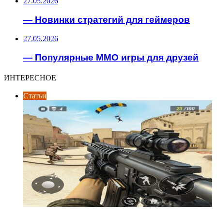
27.05.2026
— Новинки стратегий для геймеров
27.05.2026
— Популярные MMO игры для друзей
ИНТЕРЕСНОЕ
Статьи