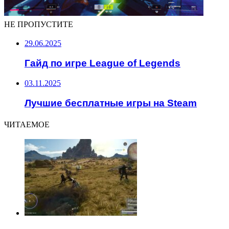
НЕ ПРОПУСТИТЕ
29.06.2025
Гайд по игре League of Legends
03.11.2025
Лучшие бесплатные игры на Steam
ЧИТАЕМОЕ