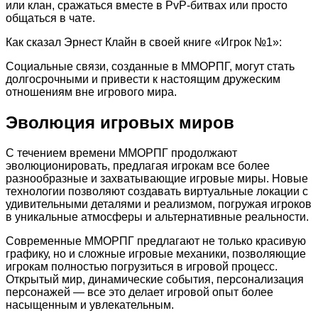
или клан, сражаться вместе в PvP-битвах или просто
общаться в чате.
Как сказал Эрнест Клайн в своей книге «Игрок №1»:
Социальные связи, созданные в ММОРПГ, могут стать
долгосрочными и привести к настоящим дружеским
отношениям вне игрового мира.
Эволюция игровых миров
С течением времени ММОРПГ продолжают
эволюционировать, предлагая игрокам все более
разнообразные и захватывающие игровые миры. Новые
технологии позволяют создавать виртуальные локации с
удивительными деталями и реализмом, погружая игроков
в уникальные атмосферы и альтернативные реальности.
Современные ММОРПГ предлагают не только красивую
графику, но и сложные игровые механики, позволяющие
игрокам полностью погрузиться в игровой процесс.
Открытый мир, динамические события, персонализация
персонажей — все это делает игровой опыт более
насыщенным и увлекательным.