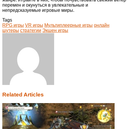
перемен и окунуться в увлекательные и
непредсказуемые игровые миры.
Tags
RPG игры
VR игры
Мультиплеерные игры
онлайн
шутеры
стратегии
Экшен игры
Facebook
Twitter
LinkedIn
Tumblr
Pinterest
Reddit
VKontakte
Odnoklassniki
Skype
WhatsApp
Telegram
Viber
Share
Print
via
Email
Related Articles