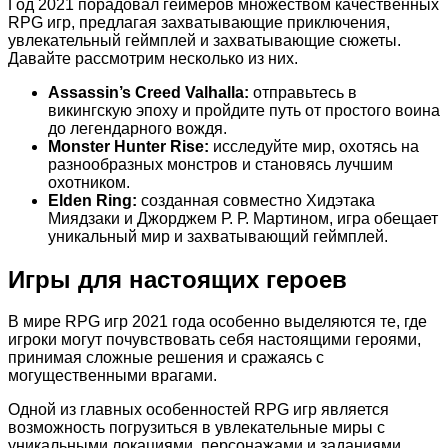
Год 2021 порадовал геймеров множеством качественных
RPG игр, предлагая захватывающие приключения,
увлекательный геймплей и захватывающие сюжеты.
Давайте рассмотрим несколько из них.
Assassin’s Creed Valhalla:
отправьтесь в
викингскую эпоху и пройдите путь от простого воина
до легендарного вождя.
Monster Hunter Rise:
исследуйте мир, охотясь на
разнообразных монстров и становясь лучшим
охотником.
Elden Ring:
созданная совместно Хидэтака
Миядзаки и Джорджем Р. Р. Мартином, игра обещает
уникальный мир и захватывающий геймплей.
Игры для настоящих героев
В мире RPG игр 2021 года особенно выделяются те, где
игроки могут почувствовать себя настоящими героями,
принимая сложные решения и сражаясь с
могущественными врагами.
Одной из главных особенностей RPG игр является
возможность погрузиться в увлекательные миры с
уникальными локациями, персонажами и заданиями.