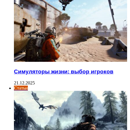
Симуляторы жизни: выбор игроков
21.12.2025
Статьи