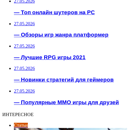
27.05.2026
— Топ онлайн шутеров на PC
27.05.2026
— Обзоры игр жанра платформер
27.05.2026
— Лучшие RPG игры 2021
27.05.2026
— Новинки стратегий для геймеров
27.05.2026
— Популярные MMO игры для друзей
ИНТЕРЕСНОЕ
Статьи