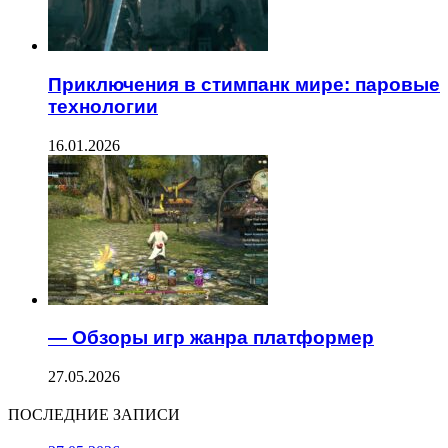
Приключения в стимпанк мире: паровые
технологии
16.01.2026
— Обзоры игр жанра платформер
27.05.2026
ПОСЛЕДНИЕ ЗАПИСИ