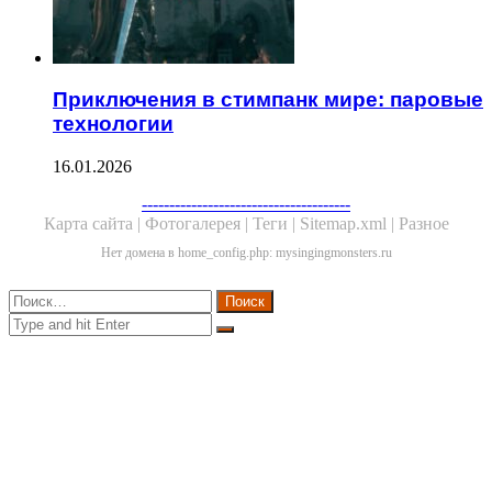
Приключения в стимпанк мире: паровые
технологии
16.01.2026
Facebook
Twitter
WhatsApp
Telegram
--------------------------------------
Карта сайта |
Фотогалерея |
Теги |
Sitemap.xml |
Разное
Нет домена в home_config.php: mysingingmonsters.ru
Close
Найти:
Close
Search
for