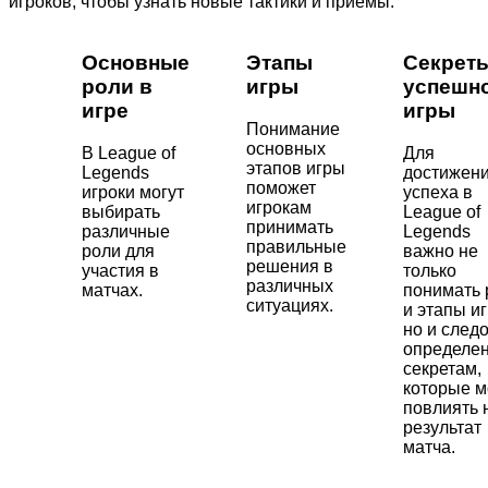
игроков, чтобы узнать новые тактики и приемы.
Основные
Этапы
Секрет
роли в
игры
успешн
игре
игры
Понимание
основных
В League of
Для
этапов игры
Legends
достижен
поможет
игроки могут
успеха в
игрокам
выбирать
League of
принимать
различные
Legends
правильные
роли для
важно не
решения в
участия в
только
различных
матчах.
понимать 
ситуациях.
и этапы и
но и след
определе
секретам,
которые м
повлиять 
результат
матча.