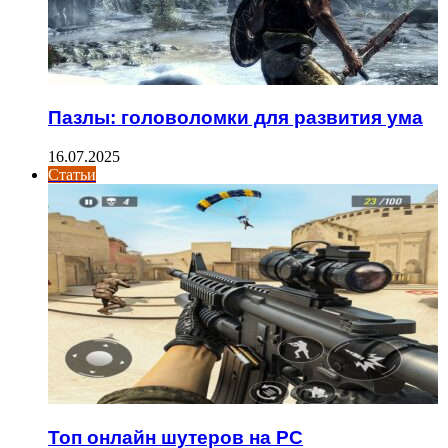
Пазлы: головоломки для развития ума
16.07.2025
Статьи
Топ онлайн шутеров на PC