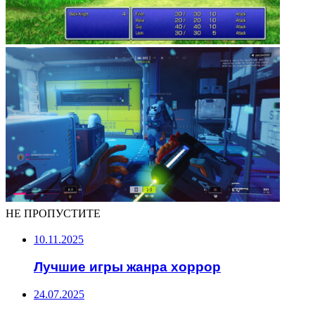
НЕ ПРОПУСТИТЕ
10.11.2025
Лучшие игры жанра хоррор
24.07.2025