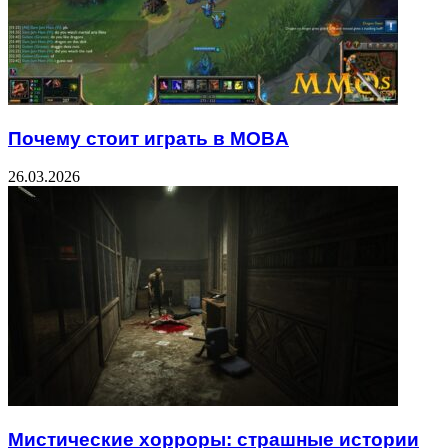
Почему стоит играть в MOBA
26.03.2026
Мистические хорроры: страшные истории