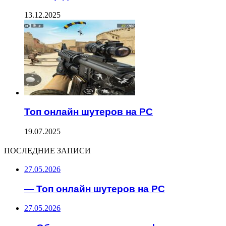
13.12.2025
Топ онлайн шутеров на PC
19.07.2025
ПОСЛЕДНИЕ ЗАПИСИ
27.05.2026
— Топ онлайн шутеров на PC
27.05.2026