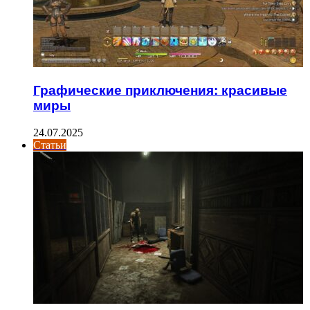
Графические приключения: красивые
миры
24.07.2025
Статьи