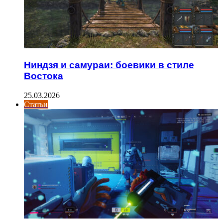
Ниндзя и самураи: боевики в стиле
Востока
25.03.2026
Статьи