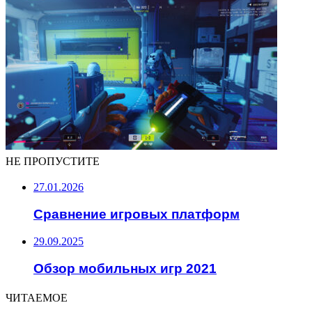
НЕ ПРОПУСТИТЕ
27.01.2026
Сравнение игровых платформ
29.09.2025
Обзор мобильных игр 2021
ЧИТАЕМОЕ