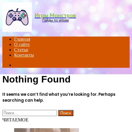
Menu
Игры Монстров
Гайды по играм
Главная
О сайте
Статьи
Контакты
Search
for
Nothing Found
It seems we can’t find what you’re looking for. Perhaps
searching can help.
Найти:
ЧИТАЕМОЕ