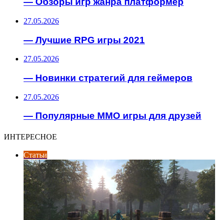
— Обзоры игр жанра платформер
27.05.2026
— Лучшие RPG игры 2021
27.05.2026
— Новинки стратегий для геймеров
27.05.2026
— Популярные MMO игры для друзей
ИНТЕРЕСНОЕ
Статьи